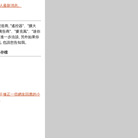
情人最新消息。
商, "遙控器"、"擴大
"廣告商"、"麥克風"、"迷你
迎進一步洽談, 另外如果你
, 也請您告知我。
)存檔
0.6] 修正一些網友回應的小
。