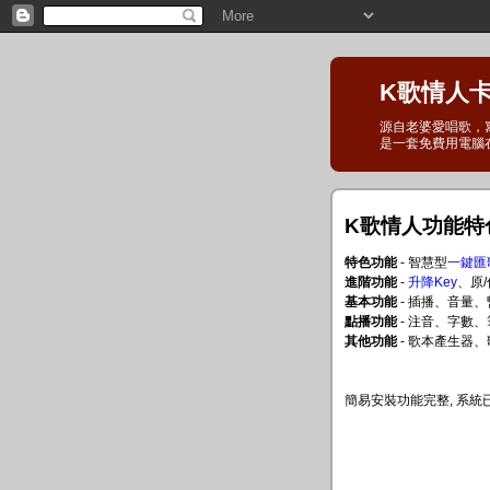
K歌情人卡拉
源自老婆愛唱歌，
是一套免費用電腦
K歌情人功能特
特色功能
- 智慧型
一鍵匯
進階功能
-
升降Key
、原
基本功能
- 插播、音量
點播功能
- 注音、字數
其他功能
- 歌本產生器
簡易安裝功能完整, 系統