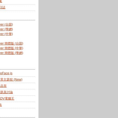
集
新日誌
er (台固)
er (學網)
er (中華)
ver 簡體版 (台固)
ver 簡體版 (中華)
ver 簡體版 (學網)
reFace.js
佈景主題舘 (New)
商品頁
 問題及討論
ADV電腦王
法