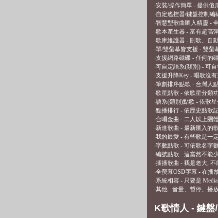
‧安裝/操作簡單 - 提
‧自定遙控器/鍵盤控制編
‧智慧型歌曲匯入精靈 - 
‧歌本產生器 - 富有超高
‧歌庫維護器 - 刪歌、
‧單/雙螢幕皆支援 - 
‧支援網路磁碟 - 任何
‧可自定語系(類別) - 
‧支援升降Key - 唱歌沒
‧筆劃排序點歌 - 台灣
‧歌星點歌 - 依歌星分類
‧語系(類別)點歌 - 依
‧點播排行 - 依歷史點歌
‧合唱金曲 - 二人以上團
‧新進歌曲 - 最新匯入的
‧我的最愛 - 有些歌是
‧字數點歌 - 可依歌名字
‧編號點歌 - 這當然不能
‧插播歌曲 - 我是老大, 
‧全螢幕OSD字幕 - 在
‧系統相容 - 只要是 Med
‧其他 - 音量、暫停、
K歌情人 - 鍵盤