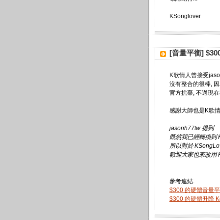
KSonglover
[音量平衡] $
K歌情人曾接受jas
沒有整合的很棒, 
官方捨棄, 不過現
感謝大師也是K歌情
jasonh77tw 提到
既然我已經轉換到 KS
所以對於 KSong
歡迎大家也來改用 KS
參考連結:
$300 的硬體音量平
$300 的硬體升降 Key