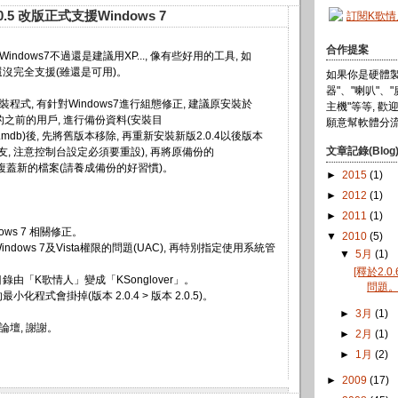
2.0.5 改版正式支援Windows 7
訂閱K歌
合作提案
indows7不過還是建議用XP..., 像有些好用的工具, 如
劃還沒完全支援(雖還是可用)。
如果你是硬體製造
器"、"喇叭"、
裝程式, 有針對Windows7進行組態修正, 建議原安裝於
主機"等等, 歡
ws7的之前的用戶, 進行備份資料(安裝目
願意幫軟體分流
lover.mdb)後, 先將舊版本移除, 再重新安裝新版2.0.4以後版本
文章記錄(Blog
友, 注意控制台設定必須要重設), 再將原備份的
mdb再複蓋新的檔案(請養成備份的好習慣)。
►
2015
(1)
►
2012
(1)
►
2011
(1)
ndows 7 相關修正。
▼
2010
(5)
Windows 7及Vista權限的問題(UAC), 再特別指定使用系統管
▼
5月
(1)
[釋於2.
裝目錄由「K歌情人」變成「KSonglover」。
問題
的最小化程式會掛掉(版本 2.0.4 > 版本 2.0.5)。
►
3月
(1)
論壇, 謝謝。
►
2月
(1)
►
1月
(2)
►
2009
(17)