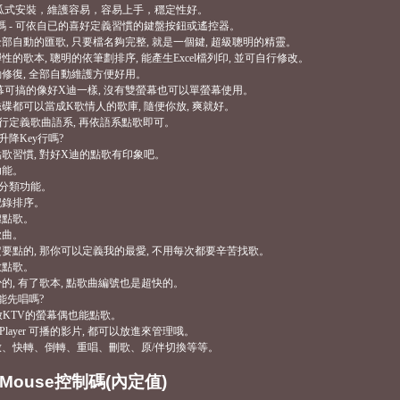
供傻瓜式安裝，維護容易，容易上手，穩定性好。
碼 - 可依自已的喜好定義習慣的鍵盤按鈕或遙控器。
全部自動的匯歌, 只要檔名夠完整, 就是一個鍵, 超級聰明的精靈。
彈性的歌本, 聰明的依筆劃排序, 能產生Excel檔列印, 並可自行修改。
自動修復, 全部自動維護方便好用。
雙螢幕可搞的像好X迪一樣, 沒有雙螢幕也可以單螢幕使用。
的磁碟都可以當成K歌情人的歌庫, 隨便你放, 爽就好。
可自行定義歌曲語系, 再依語系點歌即可。
有升降Key行嗎?
人點歌習慣, 對好X迪的點歌有印象吧。
功能。
歌星分類功能。
記錄排序。
體點歌。
歌曲。
一定要點的, 那你可以定義我的最愛, 不用每次都要辛苦找歌。
數點歌。
少的, 有了歌本, 點歌曲編號也是超快的。
不能先唱嗎?
播放KTV的螢幕偶也能點歌。
iaPlayer 可播的影片, 都可以放進來管理哦。
播放、快轉、倒轉、重唱、刪歌、原/伴切換等等。
/Mouse控制碼(內定值)