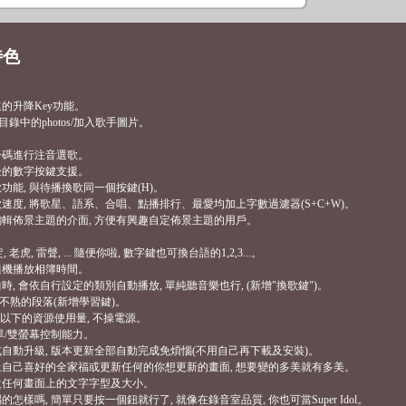
特色
速的升降Key功能。
目錄中的photos/加入歌手圖片。
第一碼進行注音選歌。
右邊的數字按鍵支援。
歌功能, 與待播換歌同一個按鍵(H)。
點歌速度, 將歌星、語系、合唱、點播排行、最愛均加上字數過濾器(S+C+W)。
個編輯佈景主題的介面, 方便有興趣自定佈景主題的用戶。
虎, 雷聲, ... 隨便你啦, 數字鍵也可換台語的1,2,3...。
置隨機播放相簿時間。
曲時, 會依自行設定的類別自動播放, 單純聽音樂也行, (新增"換歌鍵")。
學習不熟的段落(新增學習鍵)。
0%以下的資源使用量, 不操電源。
的單/雙螢幕控制能力。
程式自動升級, 版本更新全部自動完成免煩惱(不用自己再下載及安裝)。
套上自己喜好的全家福或更新任何的你想更新的畫面, 想要變的多美就有多美。
修改任何畫面上的文字字型及大小。
的怎樣嗎, 簡單只要按一個鈕就行了, 就像在錄音室品質, 你也可當Super Idol。