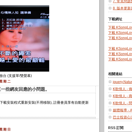
7. 常見問題
8. 版本更
下載網址
下載 KSongLov
下載 KSongLov
下載 KSongLov
下載 KSongLo
下載 KSongLo
下載 KSongLo
相關連結
放台 (支援單/雙螢幕)
 星期二
jquery.Natu
] 修正一些網友回應的小問題。
K歌情人 - 
K歌情人 - 
請下載安裝程式重新安裝(不用移除), 註冊會員享有自動更新
K歌情人 -
媒體報導 - 
巴士投資心
RSS 訂閱
 星期日