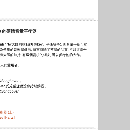
300 的硬體音量平衡器
onh77tw大師的指點(升降key、平衡等等), 但音量平衡可能
因為使用的是軟體做法, 嚴重影响了整體的品質, 所以這部份
在有大師的加持, 有這個需求的網友, 可以參考他的大作。
人的愛用者,
ongLover，
Lover 的支援速度也會比較快啦，
ongLover
衡器 (上)
 [Part2]