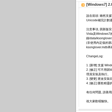
[Windows7] 
說在前頭: 雖然支援W
Unicode補完計
注意事項, 因新版安
Vista及Windo
錄/data/ksong
(非使用內定值的朋
ksonglover.
ChangeLog:
1. [新增] 支援 Wi
2. [修正] 可不用因
理員安裝及執行。
3. [變更] 更改安
4. [修正] 匯歌精靈
有任何問題, 請善用
祝大家歡唱愉快。