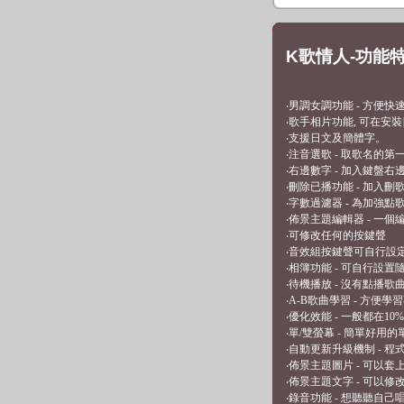
K歌情人-功能
‧男調女調功能 - 方便快
‧歌手相片功能, 可在安裝
‧支援日文及簡體字。
‧注音選歌 - 取歌名的
‧右邊數字 - 加入鍵盤
‧刪除已播功能 - 加入刪
‧字數過濾器 - 為加強
‧佈景主題編輯器 - 一
‧可修改任何的按鍵聲
‧音效組按鍵聲可自行設定, 老
‧相簿功能 - 可自行設
‧待機播放 - 沒有點播歌
‧A-B歌曲學習 - 方便
‧優化效能 - 一般都在1
‧單/雙螢幕 - 簡單好用
‧自動更新升級機制 - 
‧佈景主題圖片 - 可以
‧佈景主題文字 - 可以
‧錄音功能 - 想聽聽自己唱