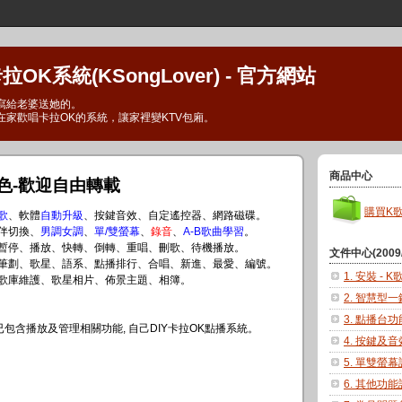
OK系統(KSongLover) - 官方網站
寫給老婆送她的。
在家歡唱卡拉OK的系統，讓家裡變KTV包廂。
商品中心
色-歡迎自由轉載
購買K
歌
、軟體
自動升級
、按鍵音效、自定遙控器、網路磁碟。
/伴切換、
男調女調
、
單/雙螢幕
、
錄音
、
A-B歌曲學習
。
、暫停、播放、快轉、倒轉、重唱、刪歌、待機播放。
文件中心(2009/
、筆劃、歌星、語系、點播排行、合唱、新進、最愛、編號。
1. 安裝 - 
、歌庫維護、歌星相片、佈景主題、相簿。
2. 智慧型
3. 點播台
已包含播放及管理相關功能, 自己DIY卡拉OK點播系統。
4. 按鍵及
5. 單雙螢
6. 其他功