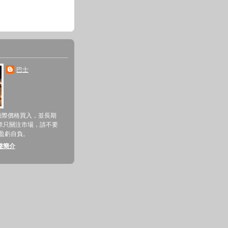
巴士
邊際價格買入，並長期
章只關注市場，請不要
 盈虧自負。
整簡介