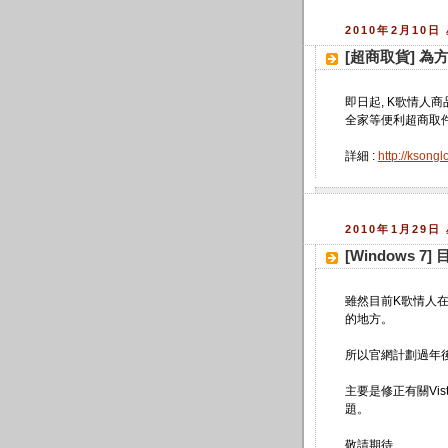
2010年2月10日
[超商取貨] 
即日起, K歌情人商
全家等便利超商取
詳細 :
http://ksong
2010年1月29日
[Windows 
雖然目前K歌情人在W
的地方。
所以官網計劃過年後
主要是修正有關Vi
題。
敬請期待...