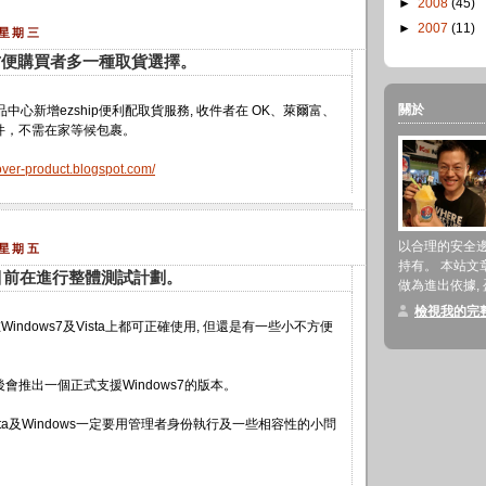
►
2008
(45)
►
2007
(11)
 星期三
為方便購買者多一種取貨選擇。
關於
品中心新增ezship便利配取貨服務, 收件者在 OK、萊爾富、
件，不需在家等候包裹。
lover-product.blogspot.com/
以合理的安全
 星期五
持有。 本站文
7] 目前在進行整體測試計劃。
做為進出依據,
檢視我的完
indows7及Vista上都可正確使用, 但還是有一些小不方便
會推出一個正式支援Windows7的版本。
sta及Windows一定要用管理者身份執行及一些相容性的小問