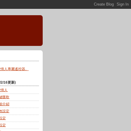
歌情人專屬遙控器。
2/16更新)
K歌情人
一鍵匯歌
功能介紹
音效設定
幕設定
能設定