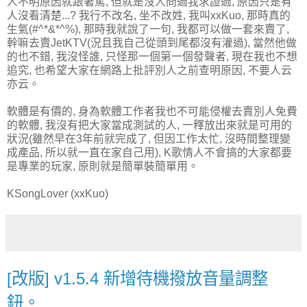
人不明原因就跟著罵, 但就是沒人問過我求證過, 原因只是有
人沒看清楚...? 我行不改名, 坐不改姓, 我叫xxKuo, 那時真的
生氣(#^*&*^%), 那時我就說了一句, 我都可以做一套來賣了,
幹嘛去賣JetKTV(況且我自己從頭到尾都沒有灌過), 當然他做
的也不錯, 我沒怪誰, 只怪那一個第一個發聲者, 現在我也不想
追究, 也希望大家在網路上批評別人之前查明原因, 不要人云
亦云。
軟體是有價的, 身為軟體工作者我也不可能侵權去賣別人免費
的軟體, 我沒有把大家當成測試的人, 一釋放出來就是可用的
狀況(雖然早在3年前就完成了, 但因工作太忙, 沒時間整理變
成產品, 所以就一直在家自己用), K歌情人不會搞的大家都要
是專業的玩家, 原則就是簡單裝簡單用。
KSongLover (xxKuo)
[改版] v1.5.4 新增待機撥放音量調整
鈕。