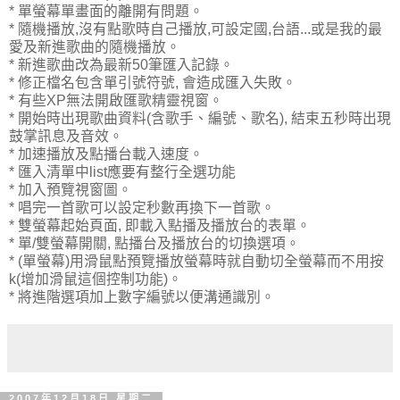
* 單螢幕單畫面的離開有問題。
* 隨機播放,沒有點歌時自己播放,可設定國,台語...或是我的最
愛及新進歌曲的隨機播放。
* 新進歌曲改為最新50筆匯入記錄。
* 修正檔名包含單引號符號, 會造成匯入失敗。
* 有些XP無法開啟匯歌精靈視窗。
* 開始時出現歌曲資料(含歌手、編號、歌名), 結束五秒時出現
鼓掌訊息及音效。
* 加速播放及點播台載入速度。
* 匯入清單中list應要有整行全選功能
* 加入預覽視窗圖。
* 唱完一首歌可以設定秒數再換下一首歌。
* 雙螢幕起始頁面, 即載入點播及播放台的表單。
* 單/雙螢幕開關, 點播台及播放台的切換選項。
* (單螢幕)用滑鼠點預覽播放螢幕時就自動切全螢幕而不用按
k(增加滑鼠這個控制功能)。
* 將進階選項加上數字編號以便溝通識別。
2007年12月18日 星期二