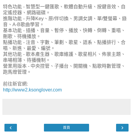
特色功能 - 智慧型一鍵匯歌、軟體自動升級、按鍵音效、自
定遙控器、網路磁碟。
進階功能 - 升降Key、原/伴切換、男調女調、單/雙螢幕、錄
音、A-B歌曲學習。
基本功能 - 插播、音量、暫停、播放、快轉、倒轉、重唱、
刪歌、待機播放。
點播功能 - 注音、字數、筆劃、歌星、語系、點播排行、合
唱、新進、最愛、編號。
其他功能 - 歌本產生器、歌庫維護、歌星相片、佈景主題、
串場相簿、待播機制。
營業用版本 - 中央控管、子播台、開關機、點歌時數管理、
跑馬燈管理。
前往新官網:
http://www2.ksonglover.com
‹
›
首頁