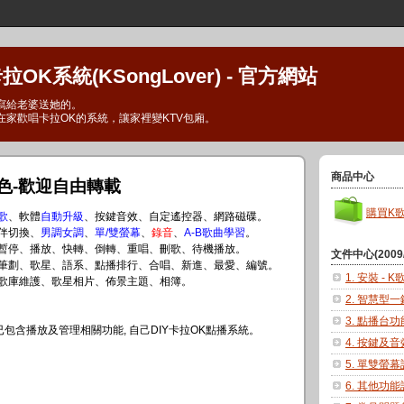
OK系統(KSongLover) - 官方網站
寫給老婆送她的。
在家歡唱卡拉OK的系統，讓家裡變KTV包廂。
商品中心
色-歡迎自由轉載
購買K
歌
、軟體
自動升級
、按鍵音效、自定遙控器、網路磁碟。
/伴切換、
男調女調
、
單/雙螢幕
、
錄音
、
A-B歌曲學習
。
、暫停、播放、快轉、倒轉、重唱、刪歌、待機播放。
文件中心(2009/
、筆劃、歌星、語系、點播排行、合唱、新進、最愛、編號。
1. 安裝 - 
、歌庫維護、歌星相片、佈景主題、相簿。
2. 智慧型
3. 點播台
已包含播放及管理相關功能, 自己DIY卡拉OK點播系統。
4. 按鍵及
5. 單雙螢
6. 其他功