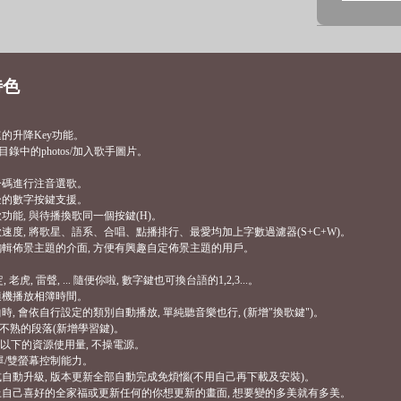
特色
速的升降Key功能。
目錄中的photos/加入歌手圖片。
第一碼進行注音選歌。
右邊的數字按鍵支援。
歌功能, 與待播換歌同一個按鍵(H)。
點歌速度, 將歌星、語系、合唱、點播排行、最愛均加上字數過濾器(S+C+W)。
個編輯佈景主題的介面, 方便有興趣自定佈景主題的用戶。
虎, 雷聲, ... 隨便你啦, 數字鍵也可換台語的1,2,3...。
置隨機播放相簿時間。
曲時, 會依自行設定的類別自動播放, 單純聽音樂也行, (新增"換歌鍵")。
學習不熟的段落(新增學習鍵)。
0%以下的資源使用量, 不操電源。
的單/雙螢幕控制能力。
程式自動升級, 版本更新全部自動完成免煩惱(不用自己再下載及安裝)。
套上自己喜好的全家福或更新任何的你想更新的畫面, 想要變的多美就有多美。