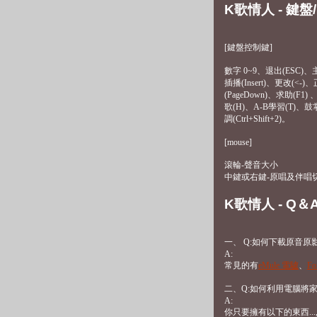
K歌情人 - 鍵盤
[鍵盤控制鍵]
數字 0~9、退出(ESC)、
插播(Insert)、更改(<
(PageDown)、求助(F1
歌(H)、A-B學習(T)、鼓掌聲(
調(Ctrl+Shift+2)。
[mouse]
滾輪-聲音大小
中鍵或右鍵-原唱及伴唱
K歌情人 - Q＆
一、 Q:如何下載原音原影
A:
常見的有
eMule 電驢
、
Fo
二、Q:如何利用電腦將
A:
你只要擁有以下的東西..., 