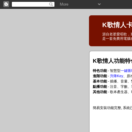
K歌情人卡拉
源自老婆愛唱歌，
是一套免費用電腦
K歌情人功能特
特色功能
- 智慧型
一鍵匯
進階功能
-
升降Key
、原
基本功能
- 插播、音量
點播功能
- 注音、字數
其他功能
- 歌本產生器
簡易安裝功能完整, 系統