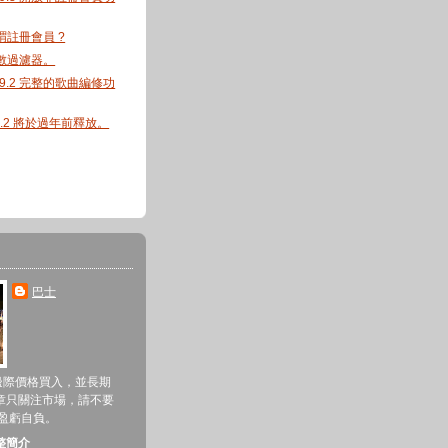
何謂註冊會員 ?
字數過濾器。
1.9.2 完整的歌曲編修功
1.9.2 將於過年前釋放。
巴士
邊際價格買入，並長期
章只關注市場，請不要
 盈虧自負。
整簡介