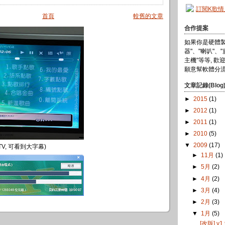
訂閱K歌
首頁
較舊的文章
合作提案
如果你是硬體製造
器"、"喇叭"、
主機"等等, 歡
願意幫軟體分流
文章記錄(Blog
►
2015
(1)
►
2012
(1)
►
2011
(1)
►
2010
(5)
▼
2009
(17)
TV, 可看到大字幕)
►
11月
(1)
►
5月
(2)
►
4月
(2)
►
3月
(4)
►
2月
(3)
▼
1月
(5)
[改版] v