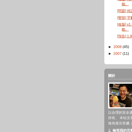
能。
[問題] 
[密技] 
[改版] v
能。
[預告] 
►
2008
(45)
►
2007
(11)
關於
以合理的安全
持有。 本站文
做為進出依據,
檢視我的完