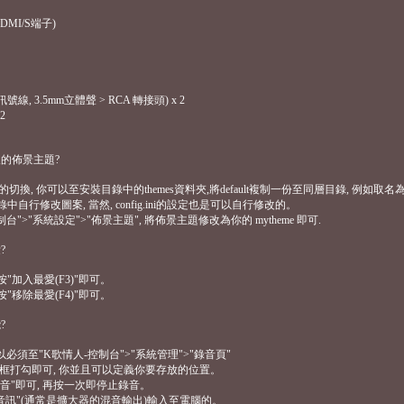
HDMI/S端子)
線, 3.5mm立體聲 > RCA 轉接頭) x 2
2
人的佈景主題?
切換, 你可以至安裝目錄中的themes資料夾,將default複制一份至同層目錄, 例如取名為 my
目錄中自行修改圖案, 當然, config.ini的設定也是可以自行修改的。
制台">"系統設定">"佈景主題", 將佈景主題修改為你的 mytheme 即可.
?
要按"加入最愛(F3)"即可。
要按"移除最愛(F4)"即可。
?
所以必須至"K歌情人-控制台">"系統管理">"錄音頁"
的方框打勾即可, 你並且可以定義你要存放的位置。
"錄音"即可, 再按一次即停止錄音。
"音訊"(通常是擴大器的混音輸出)輸入至電腦的。