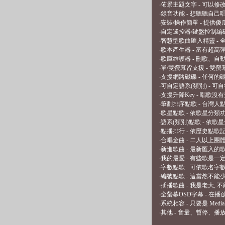
‧佈景主題文字 - 可以
‧錄音功能 - 想聽聽自己唱
‧安裝/操作簡單 - 提
‧自定遙控器/鍵盤控制編
‧智慧型歌曲匯入精靈 - 
‧歌本產生器 - 富有超高
‧歌庫維護器 - 刪歌、
‧單/雙螢幕皆支援 - 
‧支援網路磁碟 - 任何
‧可自定語系(類別) - 
‧支援升降Key - 唱歌沒
‧筆劃排序點歌 - 台灣
‧歌星點歌 - 依歌星分類
‧語系(類別)點歌 - 依
‧點播排行 - 依歷史點歌
‧合唱金曲 - 二人以上團
‧新進歌曲 - 最新匯入的
‧我的最愛 - 有些歌是
‧字數點歌 - 可依歌名字
‧編號點歌 - 這當然不能
‧插播歌曲 - 我是老大, 
‧全螢幕OSD字幕 - 在
‧系統相容 - 只要是 Med
‧其他 - 音量、暫停、