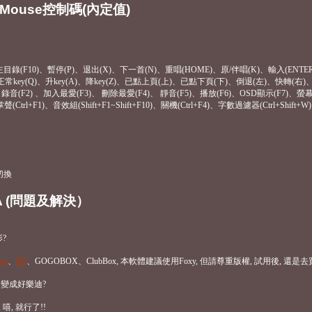
/Mouse控制碼(內定值)
主目錄(F10)、暫停(P)、退出(X)、下一首(N)、重唱(HOME)、原/伴唱(K)、輸入(ENTER
-)、正常key(Q)、升key(A)、降key(Z)、已點上頁(上)、已點下頁(下)、倒退(左)、快轉(右)
) 、錄音(F2) 、加入最愛(F3)、 刪除最愛(F4)、 靜音(F5)、播放(F6)、OSD顯示(F7)、
Ctrl+F1)、音效組(Shift+F1~Shift+F10)、關機(Ctrl+F4)、字數過濾器(Ctrl+Shift+W)
切換
A (問題及解決）
?
xy
、
BT
、GOGOBOX、ClubBox, 本軟體建議使用Foxy, 但請尊重版權, 試用後, 還
家變成好樂迪?
嘻, 就行了!!