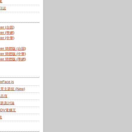
集
新日誌
er (台固)
er (學網)
er (中華)
ver 簡體版 (台固)
ver 簡體版 (中華)
ver 簡體版 (學網)
reFace.js
佈景主題舘 (New)
商品頁
 問題及討論
ADV電腦王
法