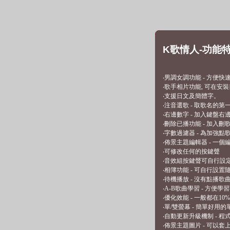
K歌情人-功能
‧男調女調功能 - 方便快
‧歌手相片功能, 可在安裝
‧支援日文及簡體字。
‧注音選歌 - 取歌名的
‧右邊數字 - 加入鍵盤
‧刪除已播功能 - 加入刪
‧字數過濾器 - 為加強
‧佈景主題編輯器 - 一
‧可修改任何的按鍵聲
‧音效組按鍵聲可自行設定, 老
‧相簿功能 - 可自行設
‧待機播放 - 沒有點播歌
‧A-B歌曲學習 - 方便
‧優化效能 - 一般都在1
‧單/雙螢幕 - 簡單好用
‧自動更新升級機制 - 
‧佈景主題圖片 - 可以