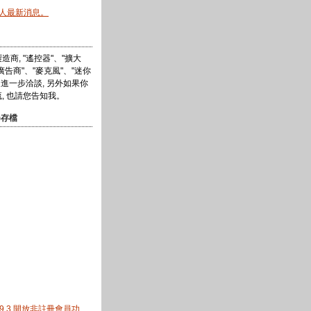
情人最新消息。
商, "遙控器"、"擴大
"廣告商"、"麥克風"、"迷你
迎進一步洽談, 另外如果你
, 也請您告知我。
)存檔
1.9.3 開放非註冊會員功