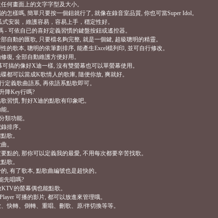
修改任何畫面上的文字字型及大小。
的怎樣嗎, 簡單只要按一個鈕就行了, 就像在錄音室品質, 你也可當Super Idol。
供傻瓜式安裝，維護容易，容易上手，穩定性好。
碼 - 可依自已的喜好定義習慣的鍵盤按鈕或遙控器。
全部自動的匯歌, 只要檔名夠完整, 就是一個鍵, 超級聰明的精靈。
彈性的歌本, 聰明的依筆劃排序, 能產生Excel檔列印, 並可自行修改。
自動修復, 全部自動維護方便好用。
雙螢幕可搞的像好X迪一樣, 沒有雙螢幕也可以單螢幕使用。
的磁碟都可以當成K歌情人的歌庫, 隨便你放, 爽就好。
可自行定義歌曲語系, 再依語系點歌即可。
有升降Key行嗎?
人點歌習慣, 對好X迪的點歌有印象吧。
功能。
歌星分類功能。
記錄排序。
體點歌。
歌曲。
一定要點的, 那你可以定義我的最愛, 不用每次都要辛苦找歌。
數點歌。
少的, 有了歌本, 點歌曲編號也是超快的。
不能先唱嗎?
播放KTV的螢幕偶也能點歌。
iaPlayer 可播的影片, 都可以放進來管理哦。
播放、快轉、倒轉、重唱、刪歌、原/伴切換等等。