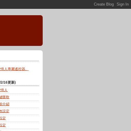
歌情人專屬遙控器。
2/16更新)
K歌情人
一鍵匯歌
功能介紹
音效設定
幕設定
能設定