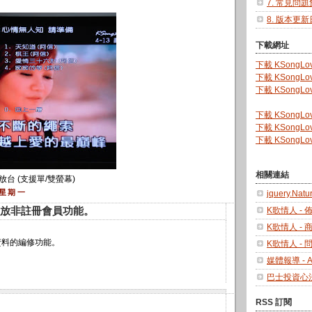
7. 常見問題
8. 版本更
下載網址
下載 KSongLov
下載 KSongLov
下載 KSongLov
下載 KSongLo
下載 KSongLo
下載 KSongLo
相關連結
放台 (支援單/雙螢幕)
 星期一
jquery.Natu
.3 開放非註冊會員功能。
K歌情人 - 
K歌情人 - 
手資料的編修功能。
K歌情人 -
媒體報導 - 
巴士投資心
RSS 訂閱