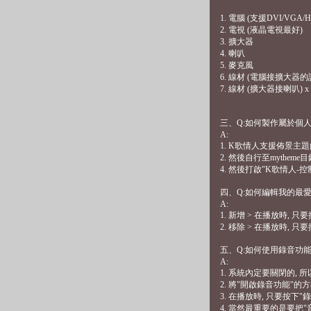
1. 電腦 (支援DVI/VGA/
2. 電視 (液晶電視最好)
3. 擴大器
4. 喇叭
5. 麥克風
6. 線材 (電腦接擴大器的訊號
7. 線材 (擴大器接喇叭) x 
三、Q:如何製作屬於個
A:
1. K歌情人支援佈景主題的
2. 然後自行至mytheme
4. 然後打啟"K歌情人-控
四、Q:如何編輯我的最愛
A:
1. 新增 > 在播放時, 只
2. 移除 > 在播放時, 只
五、Q:如何使用錄音功能
A:
1. 系統內定要關閉的, 
2. 將"開啟錄音功能"
3. 在播放時, 只要按下
4. 當然最重要的是要把