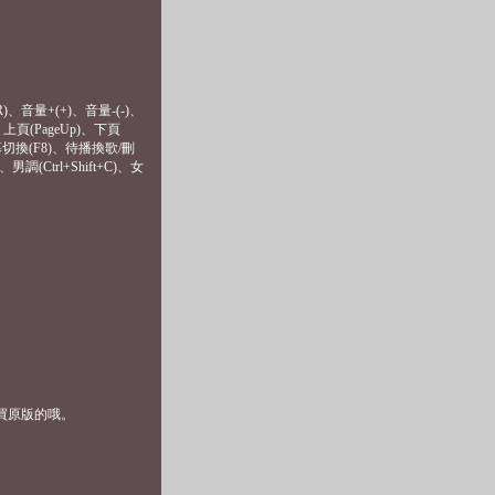
)、音量+(+)、音量-(-)、
、上頁(PageUp)、下頁
螢幕切換(F8)、待播換歌/刪
、男調(Ctrl+Shift+C)、女
是去買原版的哦。